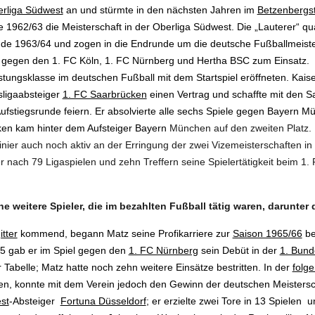
rliga Südwest
an und stürmte in den nächsten Jahren im
Betzenbergs
962/63 die Meisterschaft in der Oberliga Südwest. Die „Lauterer“ quali
nde 1963/64 und zogen in die Endrunde um die deutsche Fußballmeiste
egen den 1. FC Köln, 1. FC Nürnberg und Hertha BSC zum Einsatz. Er
stungsklasse im deutschen Fußball mit dem Startspiel eröffneten. Kai
sligaabsteiger
1. FC Saarbrücken
einen Vertrag und schaffte mit den Sa
Aufstiegsrunde feiern. Er absolvierte alle sechs Spiele gegen Bayern
ken kam hinter dem Aufsteiger Bayern
München auf den zweiten Platz.
ier auch noch aktiv an der Erringung der zwei Vizemeisterschaften in d
nach 79 Ligaspielen und zehn Treffern seine Spielertätigkeit beim 1.
e weitere Spieler, die im bezahlten Fußball tätig waren, darunter
tter
kommend, begann Matz seine Profikarriere zur
Saison 1965/66
be
5 gab er im Spiel gegen den
1. FC Nürnberg
sein Debüt in der
1. Bund
r Tabelle; Matz hatte noch zehn weitere Einsätze bestritten. In der
folg
zen, konnte mit dem Verein jedoch den Gewinn der deutschen Meisters
st
-Absteiger
Fortuna Düsseldorf
; er erzielte zwei Tore in 13 Spielen