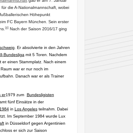
onalmannschaft
gab er am 7. Januar
 für die A-Nationalmannschaft, wobei
 fußballerischen Höhepunkt
im FC Bayern München. Sein erster
[4]
ns.
Nach der Saison 2016/17 ging
nschweig
. Er absolvierte in den Jahren
ll-Bundesliga
mit 5 Toren. Nachdem
lt er einen Stammplatz. Nach einem
 Raum war er nur noch im
aufbahn.
Danach war er als Trainer
 er
1979 zum
Bundesligisten
mt fünf Einsätze in der
 1984
in
Los Angeles
teilnahm. Dabei
tzt. Im September 1984 wurde Lux
ft
in Düsseldorf gegen Argentinien
chloss er sich zur Saison