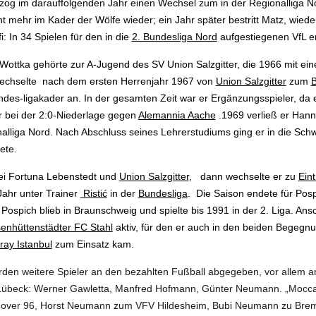
llzog im darauffolgenden Jahr einen Wechsel zum in der Regionalliga 
cht mehr im Kader der Wölfe wieder; ein Jahr später bestritt Matz, wie
i: In 34 Spielen für den in die
2. Bundesliga Nord
aufgestiegenen VfL er
Wottka gehörte zur A-Jugend des SV Union Salzgitter, die 1966 mit e
wechselte nach dem ersten Herrenjahr 1967 von
Union Salzgitter
zum
B
es-ligakader an. In der gesamten Zeit war er Ergänzungsspieler, da er
r bei der 2:0-Niederlage gegen
Alemannia Aache
.1969 verließ er Hanno
alliga Nord. Nach Abschluss seines Lehrerstudiums ging er in die Schwei
ete.
bei Fortuna Lebenstedt und
Union Salzgitter
, dann wechselte er zu
Ein
 Jahr unter Trainer
Ristić
in der
Bundesliga
. Die Saison endete für Pos
 Pospich blieb in Braunschweig und spielte bis 1991 in der 2. Liga. An
senhüttenstädter FC Stahl
aktiv, für den er auch in den beiden Begeg
ray Istanbul
zum Einsatz kam.
den weitere Spieler an den bezahlten Fußball abgegeben, vor allem a
übeck: Werner Gawletta, Manfred Hofmann, Günter Neumann. „Mocca“
Hannover 96, Horst Neumann zum VFV Hildesheim, Bubi Neumann zu Br