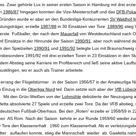
s. Zwar gehörte Lux in seiner ersten Sais
on in Hamburg mit drei erzie
on
1986/87
hingegen konnten die Vize-Meisterschaft und das
DFB-Poka
 Gründen wurde er aber an den Bundesliga-Konkurrenten
SV Waldhof 
stungsträger, erzielte
1987/88
in 30 Einsätzen vier Tore
1989/90
stieg 
erste Fußballer, der nach dem
Mauerfall
von Westdeutschland nach Os
nf Einsätze in der Hinrunde der Saison
1990/91
, aber noch während de
In den Spielzeiten
1990/91
und
1991/92
belegte Lux mit Braunschweig i
 insbesondere 1991/92 mit drei erzielten Toren in 23 Einsätzen in den 
em Abstieg seine Karriere im Profibereich und ließ seine aktive Lauf
usklingen, wo er auch als Trainer arbeitete.
errang der Flügelstürmer in der Saison 1956/57 in der Amateurliga N
 Einzug in die
Oberliga Nord
teil. Darin setzte sich aber der
VfB Lübec
r.
Mit den Grün-Weißen von der
Lohmühle
debütierte der Neuzugang au
tta absolvierte 27 Spiele und erzielte zwei Tore. Da der VFB abstieg
,
deutschen Fußball-Oberhaus. Bei den „Roten“ erzielte er 1958/59 in 22 
n AS Rom. Nach der Saison kehrte er zur Runde 1959/60 wieder zum
 Tore den Klassenerhalt . 1960 zum Klassenerhalt. Als er verletzungsb
ädter auflaufen konnte, stieg die Mannschaft wieder ab. Gawletta n