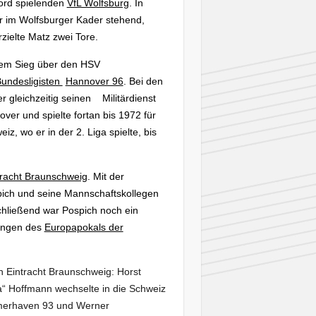
Nord spielenden
VfL Wolfsburg
. In
der im Wolfsburger Kader stehend,
zielte Matz zwei Tore.
inem Sieg über den HSV
undesligisten
Hannover 96
. Bei den
 gleichzeitig seinen Militärdienst
ver und spielte fortan bis 1972 für
z, wo er in der 2. Liga spielte, bis
tracht Braunschweig
. Mit der
pich und seine Mannschaftskollegen
schließend war Pospich noch ein
nungen des
Europapokals der
n Eintracht Braunschweig: Horst
 Hoffmann wechselte in die Schweiz
emerhaven 93 und Werner