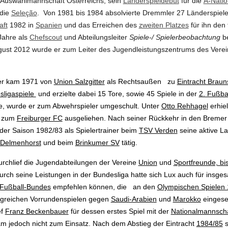
Auswahlmannschaft Österreichs, sein
Länderspieldebüt
für die
A-Nati
 die
Seleção
. Von 1981 bis 1984 absolvierte Dremmler 27 Länderspiele
aft
1982 in
Spanien
und das Erreichen des
zweiten Platzes
für ihn den
Jahre als
Chefscout
und Abteilungsleiter
Spiele-/ Spielerbeobachtung
be
gust 2012 wurde er zum Leiter des Jugendleistungszentrums des Verei
ler kam 1971 von
Union Salzgitter
als Rechtsaußen zu
Eintracht Brau
sligaspiele
und erzielte dabei 15 Tore, sowie 45 Spiele in der
2. Fußba
, wurde er zum Abwehrspieler umgeschult. Unter
Otto Rehhagel
erhie
1 zum
Freiburger FC
ausgeliehen. Nach seiner Rückkehr in den Bremer
 der Saison 1982/83 als Spielertrainer beim
TSV Verden
seine aktive L
 Delmenhorst
und beim
Brinkumer SV
tätig.
urchlief die Jugendabteilungen der Vereine
Union
und
Sportfreunde, bis
rch seine Leistungen in der Bundesliga hatte sich Lux auch für insgesa
Fußball-Bundes
empfehlen können, die an den
Olympischen Spielen
iegreichen Vorrundenspielen gegen
Saudi-Arabien
und
Marokko
eingese
ef
Franz Beckenbauer
für dessen erstes Spiel mit der
Nationalmannscha
am jedoch nicht zum Einsatz. Nach dem Abstieg der Eintracht
1984/85
s