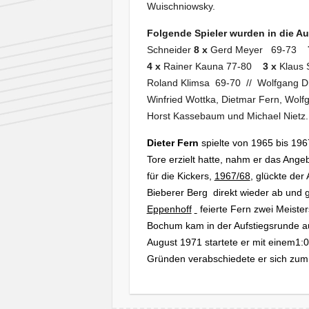
Wuischniowsky.
Folgende Spieler wurden in die A
Schneider
8 x
Gerd Meyer 69-73
4 x
Rainer Kauna 77-80
3 x
Klaus 
Roland Klimsa 69-70 // Wolfgang D
Winfried Wottka, Dietmar Fern, Wolf
Horst Kassebaum und Michael Nietz.
Dieter Fern
spielte von 1965 bis 196
Tore erzie
lt h
atte, nahm er das Ange
für die Kickers,
1967/68
, glückte der 
Bieberer Berg
direkt wieder ab und
Eppenhoff
feierte Fern zwei Meiste
Bochum kam in der Aufstiegsrund
e a
August 1971 startete er mit einem1:
Gründen verabschiedete er sich zum