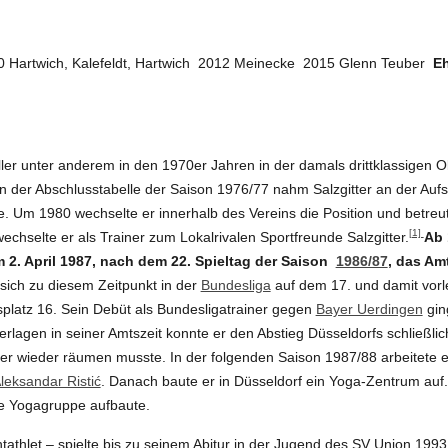
0 Hartwich, Kalefeldt, Hartwich 2012 Meinecke 2015 Glenn Teuber
Eh
ller unter anderem in den 1970er Jahren in der damals drittklassigen 
n der Abschlusstabelle der Saison 1976/77 nahm Salzgitter an der Aufst
rde. Um 1980 wechselte er innerhalb des Vereins die Position und betreu
[1]
chselte er als Trainer zum Lokalrivalen Sportfreunde Salzgitter.
Ab 
am 2. April 1987, nach dem 22. Spieltag der Saison
1986/87
, das Am
sich zu diesem Zeitpunkt in der
Bundesliga
auf dem 17. und damit vorle
platz 16. Sein Debüt als Bundesligatrainer gegen
Bayer Uerdingen
ging
lagen in seiner Amtszeit konnte er den Abstieg Düsseldorfs schließlic
er wieder räumen musste. In der folgenden Saison 1987/88 arbeitete e
leksandar Ristić
. Danach baute er in Düsseldorf ein Yoga-Zentrum auf.
ine Yogagruppe aufbaute.
tathlet – spielte bis zu seinem Abitur in der Jugend des SV Union.1993