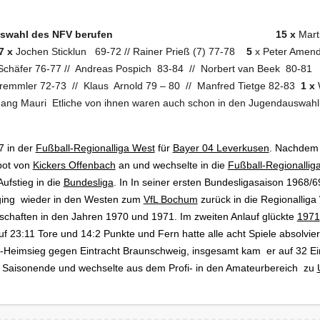
uswahl des NFV berufen
15 x
Mart
7 x
Jochen Sticklun 69-72 // Rainer Prieß (7) 77-78
5
x Peter Amend
Schäfer 76-77 // Andreas Pospich 83-84 // Norbert van Beek 80-8
remmler 72-73 // Klaus Arnold 79 – 80 // Manfred Tietge 82-83
1 x
W
gang Mauri Etliche von ihnen waren auch schon in den Jugendauswahlm
7 in der
Fußball-Regionalliga West
für
Bayer 04 Leverkusen
. Nachdem 
bot von
Kickers Offenbach
an und wechselte in die
Fußball-Regionallig
Aufstieg in die
Bundesliga
.
In
In seiner ersten Bundesligasaison 1968/6
ging wieder in den Westen zum
VfL Bochum
zurück in die Regionalliga
rschaften in den Jahren 1970 und 1971. Im zweiten Anlauf glückte
1971
uf 23:11 Tore und 14:2 Punkte und Fern hatte alle acht Spiele absolviert
0-Heimsieg gegen Eintracht Braunschweig, insgesamt kam er auf 32 Ein
 Saisonende und wechselte aus dem Profi- in den Amateurbereich zu