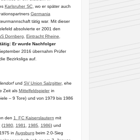
es
Karlsruher SC
, wo er später auch
rationspartners
Germania
eurmannschaft tätig war. Mit dieser
elefeld absolvierte er 2001 den
uS Dornberg
,
Eintracht Rheine
,
tätig: Er wurde Nachfolger
eptember 2016 übernahm Prüfer
ie Bezirksliga auf.
lendorf
und
SV Union Salzgitter
, ehe
 Zeit als
Mittelfeldspieler
in
iele – 9 Tore) und von 1979 bis 1986
gen den
1. FC Kaiserslautern
mit
r
(
1980
,
1981
,
1985
,
1986
) und
 1975 in
Augsburg
beim 2:0-Sieg