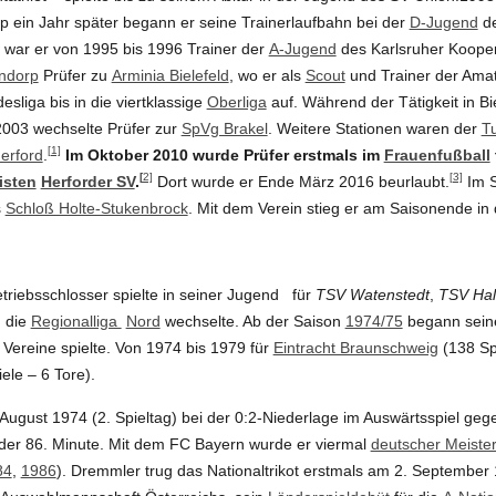
 ein Jahr später begann er seine Trainerlaufbahn bei der
D-Jugend
d
zu war er von 1995 bis 1996 Trainer der
A-Jugend
des Karlsruher Koope
ndorp
Prüfer zu
Arminia Bielefeld
, wo er als
Scout
und Trainer der Amat
esliga bis in die viertklassige
Oberliga
auf. Während der Tätigkeit in Bi
2003 wechselte Prüfer zur
SpVg Brakel
. Weitere Stationen waren der
T
[1]
erford
.
Im Oktober 2010 wurde Prüfer erstmals im
Frauenfußball
[
2]
[3]
isten
Herforder SV
.
Dort wurde er Ende März 2016 beurlaubt.
Im S
s
Schloß Holte-Stukenbrock
. Mit dem Verein stieg er am Saisonende in d
triebsschlosser spielte in seiner Jugend für
TSV Watenstedt
,
TSV Hal
n die
Regionalliga
Nord
wechselte. Ab der Saison
1974/75
begann seine
ei Vereine spielte. Von 1974 bis 1979 für
Eintracht Braunschweig
(138 Sp
ele – 6 Tore).
August 1974 (2. Spieltag) bei der 0:2-Niederlage im Auswärtsspiel ge
der 86. Minute. Mit dem FC Bayern wurde er viermal
deutscher Meiste
84
,
1986
). Dremmler trug das Nationaltrikot erstmals am 2. September