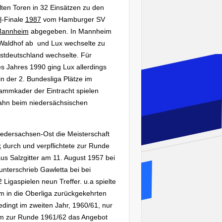
lten Toren in 32 Einsätzen zu den
l
-Finale
1987
vom Hamburger SV
Mannheim
abgegeben. In Mannheim
Waldhof ab und Lux wechselte zu
tdeutschland wechselte. Für
s Jahres 1990 ging Lux allerdings
n der 2. Bundesliga Plätze im
Stammkader der Eintracht spielen
bahn beim niedersächsischen
iedersachsen-Ost die Meisterschaft
k
durch und verpflichtete zur Runde
s Salzgitter am 11. August 1957 bei
 unterschrieb Gawletta bei bei
Ligaspielen neun Treffer. u.a spielte
 in die Oberliga zurückgekehrten
edingt im zweiten Jahr, 1960/61, nur
ahm zur Runde 1961/62 das Angebot