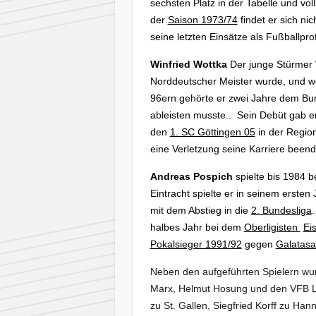
sechsten Platz in der Tabelle und vo
der
Saison 1973/74
findet er sich ni
seine letzten Einsätze als Fußballprof
Winfried Wottka
Der junge Stürmer 
Norddeutscher Meister wurde, und 
96ern gehörte er zwei Jahre dem Bund
ableisten musste.. Sein Debüt gab e
den
1. SC Göttingen 05
in der Region
eine Verletzung seine Karriere beend
Andreas Pospich
spielte bis 1984 
Eintracht spielte er in seinem ersten
mit dem Abstieg in die
2. Bundesliga
.
halbes Jahr bei dem
Oberligisten
Ei
Pokalsieger 1991/92
gegen
Galatasa
Neben den aufgeführten Spielern wur
Marx, Helmut Hosung und den VFB L
zu St. Gallen, Siegfried Korff zu 