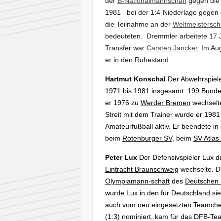
der
B-Nationalmannschaft
gegen die 
1981 bei der 1:4-Niederlage gegen
die Teilnahme an der
Weltmeistersch
bedeuteten. Dremmler arbeitete 17 
Transfer war
Carsten Jancker.
Im Au
er in den Ruhestand.
Hartmut Konschal
Der Abw
ehrspie
1971 bis 1981 insgesamt 199
Bunde
er 1976 zu
Werder Bremen
wechselte
Streit mit dem Trainer wurde er 198
Amateurfußball aktiv. Er beendete in
beim
Rotenburger SV
, beim
SV Atlas
Peter Lux
Der Defensivspieler Lux d
Eintracht Braunschweig
wechselte. Du
Olympiamann-schaft
des
Deutschen 
wurde Lux in den für Deutschland s
auch vom neu eingesetzten Teamc
h
(1:3) nominiert, kam für das DFB-Te