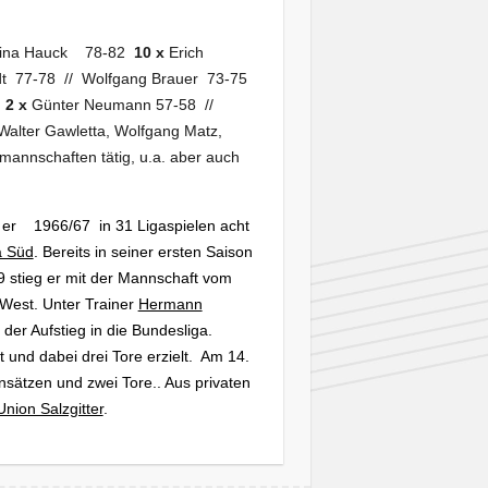
ina Hauck 78-82
10 x
Erich
t 77-78 // Wolfgang Brauer 73-75
1
2 x
Günter Neumann 57-58 //
alter Gawletta, Wolfgang Matz,
annschaften tätig, u.a. aber auch
er 1966/67 in 31 Ligaspielen acht
a Süd
. Bereits in seiner ersten Saison
9 stieg er mit der Mannschaft vom
 West. Unter Trainer
Hermann
der Aufstieg in die Bundesliga.
 und dabei drei Tore erzielt. A
m 14.
sätzen und zwei Tore.. Aus privaten
Union Salzgitter
.