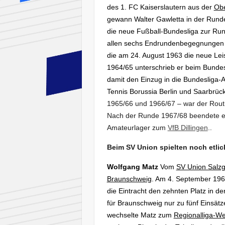
des 1. FC Kaiserslautern aus der
Obe
gewann Walter Gawletta in der Runde 1
die neue Fußball-Bundesliga zur Ru
allen sechs Endrundenbegegnungen g
die am 24. August 1963 die neue Lei
1964/65 unterschrieb er beim Bunde
damit den Einzug in die Bundesliga-
Tennis Borussia Berlin und Saarbrüc
1965/66 und 1966/67 – war der Routin
Nach der Runde 1967/68 beendete er 
Amateurlager zum
VfB Dillingen
..
Beim SV Union spielten noch etlich
Wolfgang Matz
Vom
SV Union Salzgi
Braunschweig
. Am 4. September 196
die Eintracht den zehnten Platz in de
für Braunschweig nur zu fünf Einsät
wechselte Matz zum
Regionalliga-We