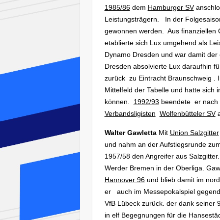
1985/86
dem
Hamburger SV
anschlos
Leistungsträgern. In der Folgesais
gewonnen werden. Aus finanziellen
etablierte sich Lux umgehend als Lei
Dynamo Dresden und war damit der
Dresden absolvierte Lux daraufhin fü
zurück zu Eintracht Braunschweig . 
Mittelfeld der Tabelle und hatte sich
können.
1992/93
beendete er nach d
Verbandsligisten
Wolfenbütteler SV
a
Walter Gawletta
Mit
Union Salzgitter
und nahm an der Aufstiegsrunde zum
1957/58 den Angreifer aus Salzgitte
Werder Bremen in der Oberliga. Gawle
Hannover 96
und blieb damit im nord
er
auch im Messepokalspiel gegende
VfB Lübeck zurück. der dank seiner 9
in elf Begegnungen für die Hansest