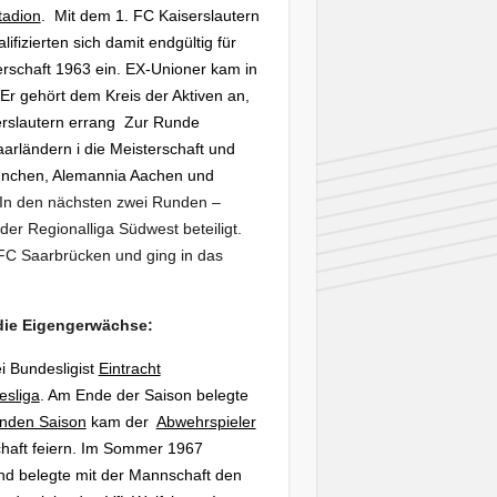
tadion
.
Mit dem 1. FC Kaiserslautern
fizierten sich damit endgültig für
rschaft 1963 ein. EX-Unioner kam in
 gehört dem Kreis der Aktiven an,
serslautern errang Zur Runde
arländern i die Meisterschaft und
 München, Alemannia Aachen und
 In den nächsten zwei Runden –
er Regionalliga Südwest beteiligt.
 FC Saarbrücken und ging in das
 die Eigengerwächse:
i Bundesligist
Eintracht
esliga
. Am Ende der Saison belegte
enden Saison
kam der
Abwehrspieler
chaft feiern. Im Sommer 1967
 und belegte mit der Mannschaft den