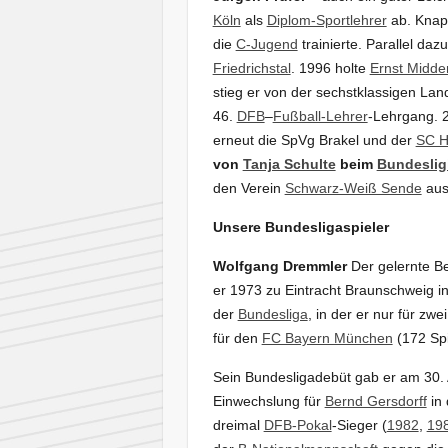
Köln
als
Diplom-Sportlehrer
ab. Knapp
die
C-Jugend
trainierte. Parallel da
Friedrichstal
. 1996 holte
Ernst Midde
stieg er von der sechstklassigen Land
46.
DFB
–
Fußball-Lehrer
-Lehrgang. 
erneut die SpVg Brakel und der
SC H
von
Tanja Schulte
beim
Bundeslig
den Verein
Schwarz-Weiß Sende
au
Unsere Bundesligaspieler
Wolfgang Dremmler
Der gelernte Be
er 1973 zu Eintracht Braunschweig i
der
Bundesliga
, in der er nur für zw
für den
FC Bayern München
(172 Spi
Sein Bundesligadebüt gab er am 30. 
Einwechslung für
Bernd Gersdorff
in 
dreimal
DFB-Pokal
-Sieger (
1982
,
19