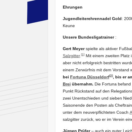
Ehrungen
Jugendleiterehrennadel Gold
: 200
Keune
Unsere Bundesligatrainer
:
Gert Meyer
spielte als aktiver Fußba
[1]
Salzgitter
.
Mit einem zweiten Platz i
aber nicht erfolgreich bestritten wu
einem Zerwürfnis mit dem Vorstand we
[2]
bei
Fortuna Düsseldorf
, bis er 
Brei
übernahm.
Die Fortuna befand 
Punkt Rückstand auf den Relegations
zwei Unentschieden und sieben Nieder
Saisonende den Posten als Cheftrain
unter dem neuverpflichteten Coach
A
salzgitter zurück, wo er im Verein e
Jürgen Prüfer
– auch ein guter Leich