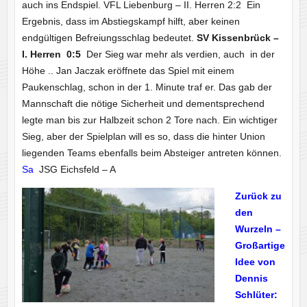
auch ins Endspiel. VFL Liebenburg – II. Herren 2:2 Ein
Ergebnis, dass im Abstiegskampf hilft, aber keinen
endgültigen Befreiungsschlag bedeutet.
SV Kissenbrück –
I. Herren 0:5
Der Sieg war mehr als verdien, auch in der
Höhe .. Jan Jaczak eröffnete das Spiel mit einem
Paukenschlag, schon in der 1. Minute traf er. Das gab der
Mannschaft die nötige Sicherheit und dementsprechend
legte man bis zur Halbzeit schon 2 Tore nach. Ein wichtiger
Sieg, aber der Spielplan will es so, dass die hinter Union
liegenden Teams ebenfalls beim Absteiger antreten können.
Sa
JSG Eichsfeld – A
Zurück zu
den
Wurzeln –
Großartige
Idee von
Dennis
Schlüter: