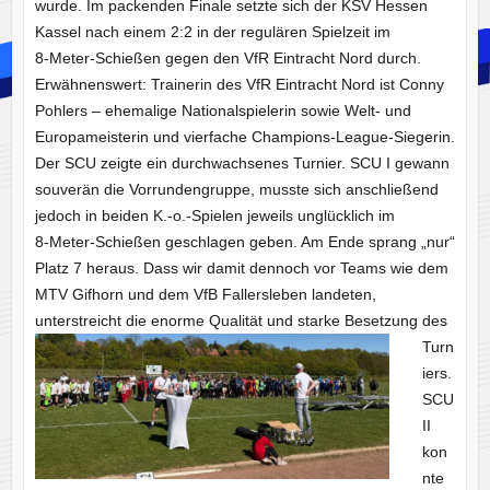
wurde. Im packenden Finale setzte sich der KSV Hessen
Kassel nach einem 2:2 in der regulären Spielzeit im
8‑Meter‑Schießen gegen den VfR Eintracht Nord durch.
Erwähnenswert: Trainerin des VfR Eintracht Nord ist Conny
Pohlers – ehemalige Nationalspielerin sowie Welt‑ und
Europameisterin und vierfache Champions‑League‑Siegerin.
Der SCU zeigte ein durchwachsenes Turnier. SCU I gewann
souverän die Vorrundengruppe, musste sich anschließend
jedoch in beiden K.-o.-Spielen jeweils unglücklich im
8‑Meter‑Schießen geschlagen geben. Am Ende sprang „nur“
Platz 7 heraus. Dass wir damit dennoch vor Teams wie dem
MTV Gifhorn und dem VfB Fallersleben landeten,
unterstreicht die
enorme Qualität und starke Besetzung des
Turn
iers.
SCU
II
kon
nte