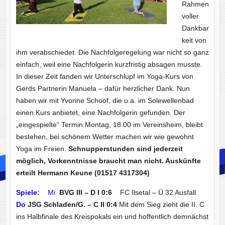
Rahmen
voller
Dankbar
keit von
ihm verabschiedet. Die Nachfolgeregelung war nicht so ganz
einfach, weil eine Nachfolgerin kurzfristig absagen musste.
In dieser Zeit fanden wir Unterschlupf im Yoga-Kurs von
Gerds Partnerin Manuela – dafür herzlicher Dank. Nun
haben wir mit Yvonne Schoof, die u.a. im Solewellenbad
einen Kurs anbietet, eine Nachfolgerin gefunden. Der
„eingespielte“ Termin Montag, 18.00 im Vereinsheim, bleibt
bestehen, bei schönem Wetter machen wir wie gewohnt
Yoga im Freien.
Schnupperstunden sind jederzeit
möglich, Vorkenntnisse braucht man nicht. Auskünfte
erteilt Hermann Keune (01517 4317304)
Spiele:
Mi
BVG III – D I 0:6
FC Ilsetal – Ü 32 Ausfall
Do
JSG Schladen/G. – C II 0:4
Mit dem Sieg zieht die II. C
ins Halbfinale des Kreispokals ein und hoffentlich demnächst