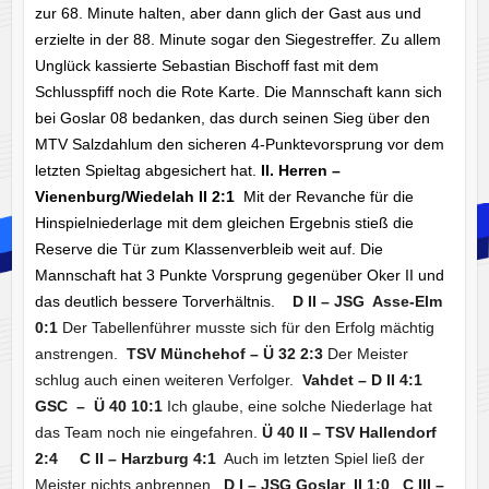
zur 68. Minute halten, aber dann glich der Gast aus und
erzielte in der 88. Minute sogar den Siegestreffer. Zu allem
Unglück kassierte Sebastian Bischoff fast mit dem
Schlusspfiff noch die Rote Karte. Die Mannschaft kann sich
bei Goslar 08 bedanken, das durch seinen Sieg über den
MTV Salzdahlum den sicheren 4-Punktevorsprung vor dem
letzten Spieltag abgesichert hat.
II. Herren –
Vienenburg/Wiedelah II 2:1
Mit der Revanche für die
Hinspielniederlage mit dem gleichen Ergebnis stieß die
Reserve die Tür zum Klassenverbleib weit auf. Die
Mannschaft hat 3 Punkte Vorsprung gegenüber Oker II und
das deutlich bessere Torverhältnis.
D II – JSG Asse-Elm
0:1
Der Tabellenführer musste sich für den Erfolg mächtig
anstrengen.
TSV Münchehof – Ü 32 2:3
Der Meister
schlug auch einen weiteren Verfolger.
Vahdet – D II 4:1
GSC – Ü 40 10:1
Ich glaube, eine solche Niederlage hat
das Team noch nie eingefahren.
Ü 40 II – TSV Hallendorf
2:4
C II – Harzburg 4:1
Auch im letzten Spiel ließ der
Meister nichts anbrennen.
D I – JSG Goslar II 1:0 C III –