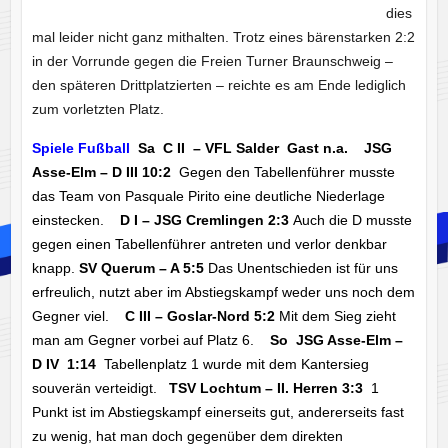
dies
mal leider nicht ganz mithalten. Trotz eines bärenstarken 2:2
in der Vorrunde gegen die Freien Turner Braunschweig –
den späteren Drittplatzierten – reichte es am Ende lediglich
zum vorletzten Platz.
Spiele Fußball
Sa C II – VFL Salder Gast n.a. JSG
Asse-Elm – D III 10:2
Gegen den Tabellenführer musste
das Team von Pasquale Pirito eine deutliche Niederlage
einstecken.
D I – JSG Cremlingen 2:3
Auch die D musste
gegen einen Tabellenführer antreten und verlor denkbar
knapp.
SV Querum – A 5:5
Das Unentschieden ist für uns
erfreulich, nutzt aber im Abstiegskampf weder uns noch dem
Gegner viel.
C III – Goslar-Nord 5:2
Mit dem Sieg zieht
man am Gegner vorbei auf Platz 6.
So JSG Asse-Elm –
D IV 1:14
Tabellenplatz 1 wurde mit dem Kantersieg
souverän verteidigt.
TSV Lochtum – II. Herren 3:3
1
Punkt ist im Abstiegskampf einerseits gut, andererseits fast
zu wenig, hat man doch gegenüber dem direkten