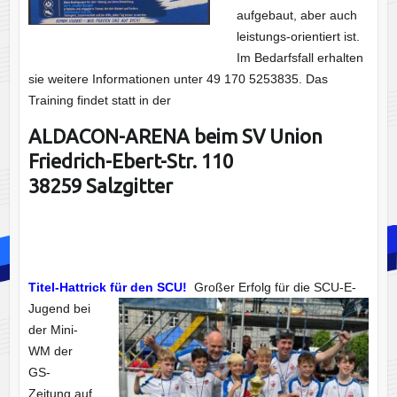
aufgebaut, aber auch
leistungs-orientiert ist.
Im Bedarfsfall erhalten
sie weitere Informationen unter 49 170 5253835. Das
Training findet statt in der
ALDACON-ARENA beim SV Union
Friedrich-Ebert-Str. 110
38259 Salzgitter
Titel-Hattrick für den SCU!
Großer Erfolg
für die SCU-E-
Jugend bei
der Mini-
WM der
GS-
Zeitung auf