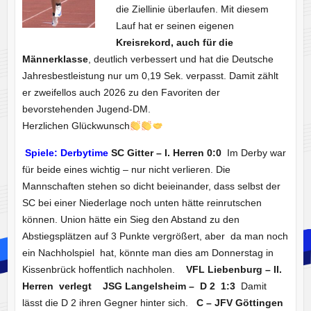
die Ziellinie überlaufen. Mit diesem
Lauf hat er seinen eigenen
Kreisrekord, auch für die
Männerklasse
, deutlich verbessert und hat die Deutsche
Jahresbestleistung nur um 0,19 Sek. verpasst. Damit zählt
er zweifellos auch 2026 zu den Favoriten der
bevorstehenden Jugend-DM.
Herzlichen Glückwunsch
Spiele: Derbytime
SC Gitter – I. Herren 0:0
Im Derby war
für beide eines wichtig – nur nicht verlieren. Die
Mannschaften stehen so dicht beieinander, dass selbst der
SC bei einer Niederlage noch unten hätte reinrutschen
können. Union hätte ein Sieg den Abstand zu den
Abstiegsplätzen auf 3 Punkte vergrößert, aber da man noch
ein Nachholspiel hat, könnte man dies am Donnerstag in
Kissenbrück hoffentlich nachholen.
VFL Liebenburg – II.
Herren verlegt
JSG Langelsheim – D 2 1:3
Damit
lässt die D 2 ihren Gegner hinter sich.
C – JFV Göttingen