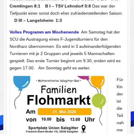
Cremlingen 8:1
B I – TSV Lehndorf
0:8
Das war der
Tiefpunkt einer sonst doch eher zufriedenstellenden Saison.
D III – Langelsheim 1:3
Volles Programm am Wochenende
Am Samstag hat der
SCU die Austragung eines F-Jugendturniers für den
Nordharz übernommen. Es wird in 3 aufeinanderfolgenden
Turnieren mit je 2 Gruppen und jeweils 5 Mannschaften
gespielt. Das erste Turnier beginnt um 9.30, enden wird es
gegen 17.00. Am Sonntag geht es weiter.
Für
Kin
der
ist
die
Teil
nah
me