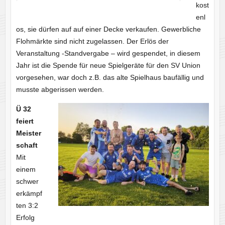
kost
enl
os, sie dürfen auf auf einer Decke verkaufen. Gewerbliche
Flohmärkte sind nicht zugelassen. Der Erlös der
Veranstaltung -Standvergabe – wird gespendet, in diesem
Jahr ist die Spende für neue Spielgeräte für den SV Union
vorgesehen, war doch z.B. das alte Spielhaus baufällig und
musste abgerissen werden.
Ü 32
feiert
Meister
schaft
Mit
einem
schwer
erkämpf
ten 3:2
Erfolg