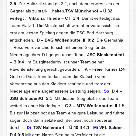
2:5
Zur Halbzeit stand es 2:2, doch dann erwies sich der
Gegner als zu stark. halten.
TSV Münchehof – Ü 32
verlegt
.
Viktoria Thiede – C II 1:4
Damit verteidigt das
Team Platz 1. Die Meisterschaft wird aber voraussichtlich
erst am letzten Spieltag gegen die TSG Bad Harzburg
entschieden.
D – BVG Wolfenbüttel II 0:2
Die Germania
– Reserve revanchierte sich mit einem Sieg für die
Niederlage ihrer D I gegen unser Team.
JSG Bleckenstedt
– B 0:4 I
m Salzgitterderby ist unser Team seiner
Favoritenstellung gerecht geworden. .
A – Freie Turner 1:4
Gott sei Dank konnte das Team die Klatsche vom
Vorsamstag aus den Kleidern schütteln und trotz der
Niederlage eine angemessene Leistung zeigen..
So
D 4 –
JSG Schladen/G. 5:1
Mit diesem Sieg bleibt das Team
weiterhin ohne Niederlage.
C 3 – MTV Wolfenbüttel II
1:5
Bis zur Halbzeit bot das Team eine gute Leistung und führte
sogar, doch dann setzte sich der Gast noch souverän
durch.
Di
TSV Hallendorf – Ü 40 II 4:1
Mi
VFL Salder –
D 4 0:5
Mit dem klaren Sieg beim Verfolger ist die