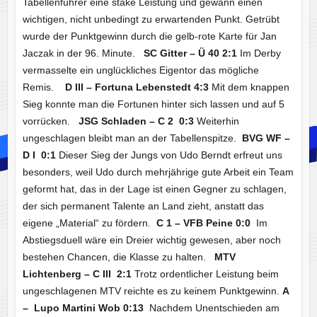
Tabellenführer eine stake Leistung und gewann einen
wichtigen, nicht unbedingt zu erwartenden Punkt. Getrübt
wurde der Punktgewinn durch die gelb-rote Karte für Jan
Jaczak in der 96. Minute.
SC Gitter – Ü 40
2:1
Im Derby
vermasselte ein unglückliches Eigentor das mögliche
Remis.
D III – Fortuna Lebenstedt 4:3
Mit dem knappen
Sieg konnte man die Fortunen hinter sich lassen und auf 5
vorrücken.
JSG Schladen – C 2 0:3
Weiterhin
ungeschlagen bleibt man an der Tabellenspitze.
BVG WF –
D I 0:1
Dieser Sieg der Jungs von Udo Berndt erfreut uns
besonders, weil Udo durch mehrjährige gute Arbeit ein Team
geformt hat, das in der Lage ist einen Gegner zu schlagen,
der sich permanent Talente an Land zieht, anstatt das
eigene „Material“ zu fördern.
C 1 – VFB Peine 0:0
Im
Abstiegsduell wäre ein Dreier wichtig gewesen, aber noch
bestehen Chancen, die Klasse zu halten.
MTV
Lichtenberg – C III 2:1
Trotz ordentlicher Leistung beim
ungeschlagenen MTV reichte es zu keinem Punktgewinn.
A
– Lupo Martini Wob 0:13
Nachdem Unentschieden am