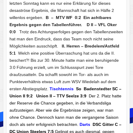
letzten Sonntag kann es nur eine Erklärung für dieses
desaströse Ergebnis, die Mannschaft hat sich in Hälfe 2
willenlos ergeben.
B – MTV WF 0:2 Ein achtbares
Ergebnis gegen den Tabellenführer. D II – VFL Oker
0:0
Trotz des Achtungserfolges gegen den Tabellenzweiten
hat man den Eindruck, dass das Team noch nicht seine
Möglichkeiten ausschöpft.
II. Herren – Bredelem/Astfeld
5:1
Welch eine positive Überraschung hat uns da die II.
beschert?! Bis zur 30. Minute hatte man eine beruhigende
3:0 Führung erzielt, um im Schlussspurt zwei Tore
draufzusatteln. Da schafft sowohl im Tor- als auch im
Punkteverhältnis etwas Luft zum WSV Wiedelah auf dem
ersten Abstiegsplatz.
Tischtennis
So Badenstedter SC –
Union II 9:2 Union II – TTV Seelze 3:9
Der 2. Platz hatte
der Reserve die Chance gegeben, in die Verbandsliga
aufzusteigen. Aber wie die Ergebnisse zeigen, war man
ohne Chance. Dennoch kann man die vergangene Saison
doch als sehr erfolgreich betrachten.
Darts
DSC Gitter C –
DC Union Steelers 7:5
Gelingt es auch diesmal, gegen