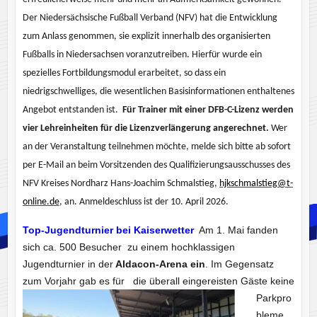
Der Niedersächsische Fußball Verband (NFV) hat die Entwicklung
zum Anlass genommen, sie explizit innerhalb des organisierten
Fußballs in Niedersachsen voranzutreiben. Hierfür wurde ein
spezielles Fortbildungsmodul erarbeitet, so dass ein
niedrigschwelliges, die wesentlichen Basisinformationen enthaltenes
Angebot entstanden ist.
Für Trainer mit einer DFB-C-Lizenz werden
vier Lehreinheiten für die Lizenzverlängerung angerechnet.
Wer
an der Veranstaltung teilnehmen möchte, melde sich bitte ab sofort
per E-Mail an beim Vorsitzenden des Qualifizierungsausschusses des
NFV Kreises Nordharz Hans-Joachim Schmalstieg,
hjkschmalstieg@t-
online.de
, an. Anmeldeschluss ist der 10. April 2026.
Top-Jugendturnier bei Kaiserwetter
Am 1. Mai fanden
sich ca. 500 Besucher zu einem hochklassigen
Jugendturnier in der
Aldacon-Arena ein
. Im Gegensatz
zum Vorjahr gab es für
die überall eingereisten Gäste keine
Parkpro
bleme,