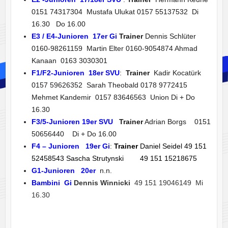
0151 74317304 Mustafa Ulukat 0157 55137532
Di
16.30 Do 16.00
E3 / E4-Junioren 17er
Gi
Trainer
Dennis Schlüter
0160-98261159 Martin Elter 0160-9054874 Ahmad
Kanaan 0163 3030301
F1/F2-Junioren 18er SVU
:
T
rainer
Kadir Kocatürk
0157 59626352 Sarah Theobald 0178 9772415
Mehmet Kandemir 0157 83646563
Union Di + Do
16.30
F3/5-Junioren 19er
SVU
Trainer
Adrian Borgs 0151
50656440 Di + Do 16.00
F4 – Junioren 19er Gi
:
Trainer
Daniel Seidel 49 151
52458543 Sascha Strutynski 49 151 15218675
G1-Junioren 20er
n.n.
Bambini Gi
Dennis Winnicki
49 151 19046149 Mi
16.30