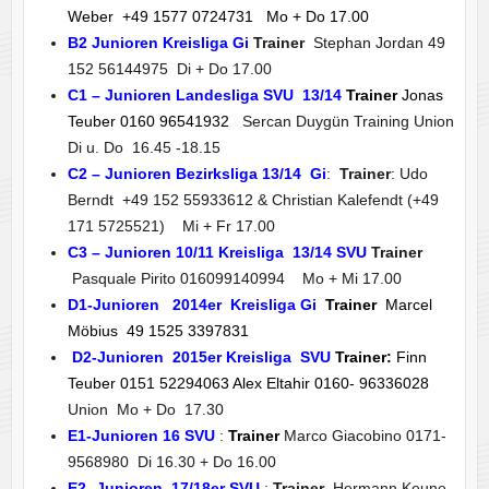
Weber +49 1577 0724731 Mo + Do 17.00
B2 Junioren Kreisliga Gi
Trainer
Stephan Jordan 49
152 56144975 Di + Do 17.00
C1 – Junioren Landesliga SVU 13/14
Trainer
Jonas
Teuber 0160 96541932
Sercan Duygün Training Union
Di u. Do 16.45 -18.15
C2 – Junioren Bezirksliga 13/14 Gi
:
Trainer
: Udo
Berndt +49 152 55933612 & Christian Kalefendt (+49
171 5725521)
Mi + Fr 17.00
C3 – Junioren 10/11 Kreisliga 13/14
SVU
Trainer
Pasquale Pirito 016099140994
Mo + Mi 17.00
D1-Junioren 2014er Kreisliga Gi
Trainer
Marcel
Möbius 49 1525 3397831
D2-Junioren 2015er Kreisliga SVU
Trainer:
Finn
Teuber 0151 52294063 Alex Eltahir 0160- 96336028
Union Mo + Do 17.30
E1-Junioren
16 SVU
:
Trainer
Marco Giacobino 0171-
9568980 Di 16.30 + Do 16.00
E2 -Junioren 17/18er SVU
:
Trainer
Hermann Keune